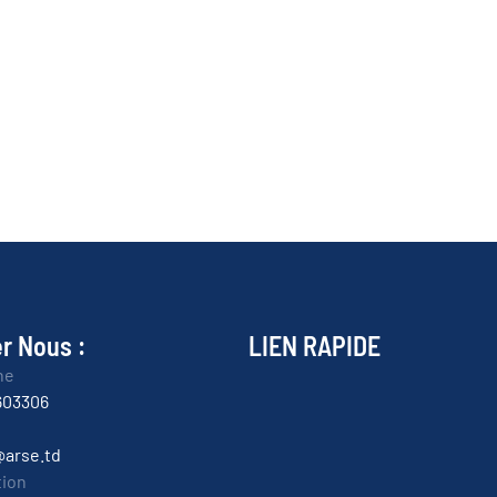
r Nous :
LIEN RAPIDE
ne
603306
@arse.td
tion