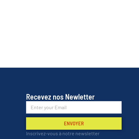
𝗥𝗘𝗡𝗙𝗢𝗥𝗖𝗘𝗡𝗧 𝗟𝗘𝗨𝗥
𝗖𝗢𝗟𝗟𝗔𝗕𝗢𝗥𝗔𝗧𝗜𝗢𝗡
mars 13, 2026
mars 3, 2026
Recevez nos Newletter
ENVOYER
Inscrivez-vous à notre newsletter