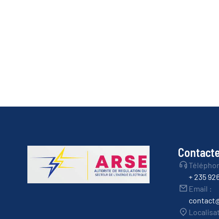
Contacte
Télépho
+ 235 92
Email :
contact
Localisa