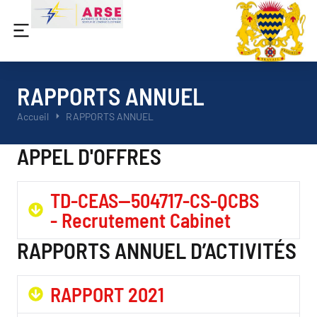
RAPPORTS ANNUEL
Vous êtes ici :
Accueil
RAPPORTS ANNUEL
APPEL D'OFFRES
TD-CEAS--504717-CS-QCBS
- Recrutement Cabinet
RAPPORTS ANNUEL D’ACTIVITÉS
RAPPORT 2021