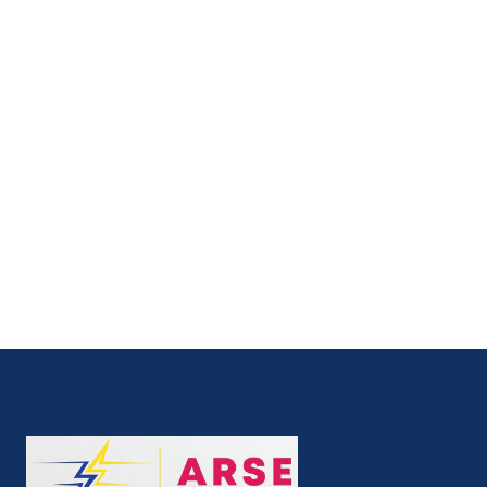
𝗩𝗘𝗥𝗦 𝗨𝗡𝗘 𝗘𝗟𝗘𝗖𝗧𝗥𝗜𝗖𝗜𝗧𝗘 𝗣𝗟𝗨𝗦
𝗔𝗖𝗖𝗘𝗦𝗦𝗜𝗕𝗟𝗘 𝗘𝗧 𝗠𝗜𝗘𝗨𝗫 𝗚𝗘𝗥𝗘𝗘
mars 18, 2026
𝗟’𝗔𝗥𝗦𝗘 𝗘𝗧 𝗟’𝗔𝗧𝗡𝗢𝗥
𝗥𝗘𝗡𝗙𝗢𝗥𝗖𝗘𝗡𝗧 𝗟𝗘𝗨𝗥
𝗖𝗢𝗟𝗟𝗔𝗕𝗢𝗥𝗔𝗧𝗜𝗢𝗡
mars 13, 2026
mars 3, 2026