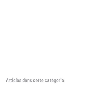
RENFORCEMENT DE LA COOPÉRATION :
MONÉTAIRE INTERNATIONAL (FMI) EN V
L’ARSE
ARSE
,
AUTRES
-
mars 27, 2026
Articles dans cette catégorie
RENFORCEMENT DE LA COOPÉRATION : LE
FONDS MONÉTAIRE INTERNATIONAL (FMI) EN
VISITE DE TRAVAIL A L’ARSE
mars 27, 2026